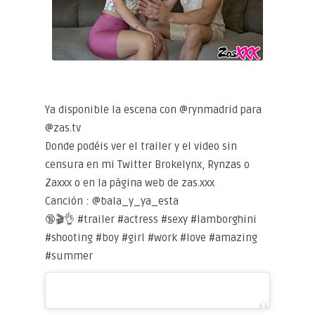
Ya disponible la escena con @rynmadrid para
@zas.tv
Donde podéis ver el trailer y el video sin
censura en mi Twitter Brokelynx, Rynzas o
Zaxxx o en la página web de zas.xxx
Canción : @bala_y_ya_esta
🔞🎬👌 #trailer #actress #sexy #lamborghini
#shooting #boy #girl #work #love #amazing
#summer