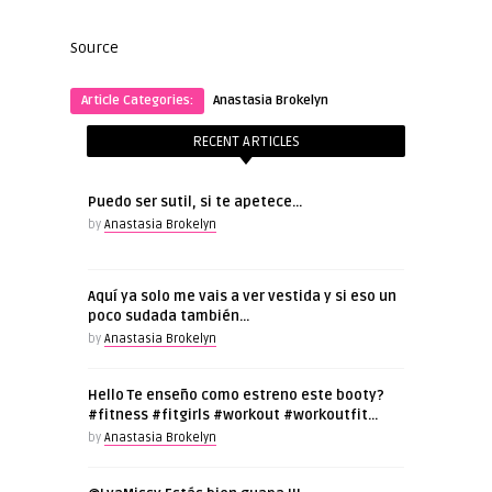
Source
Article Categories:
Anastasia Brokelyn
RECENT ARTICLES
Puedo ser sutil, si te apetece…
by
Anastasia Brokelyn
Aquí ya solo me vais a ver vestida y si eso un
poco sudada también…
by
Anastasia Brokelyn
Hello Te enseño como estreno este booty?
#fitness #fitgirls #workout #workoutfit…
by
Anastasia Brokelyn