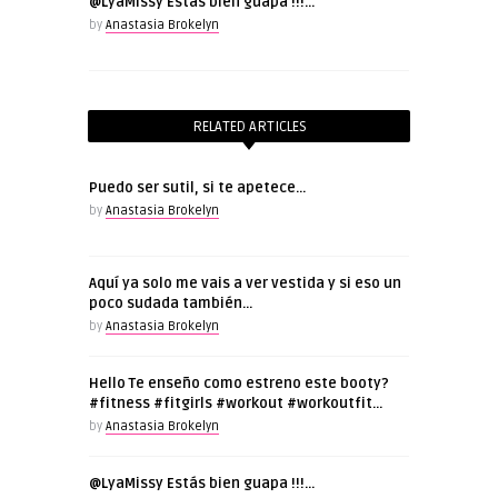
@LyaMissy Estás bien guapa !!!…
by
Anastasia Brokelyn
RELATED ARTICLES
Puedo ser sutil, si te apetece…
by
Anastasia Brokelyn
Aquí ya solo me vais a ver vestida y si eso un
poco sudada también…
by
Anastasia Brokelyn
Hello Te enseño como estreno este booty?
#fitness #fitgirls #workout #workoutfit…
by
Anastasia Brokelyn
@LyaMissy Estás bien guapa !!!…