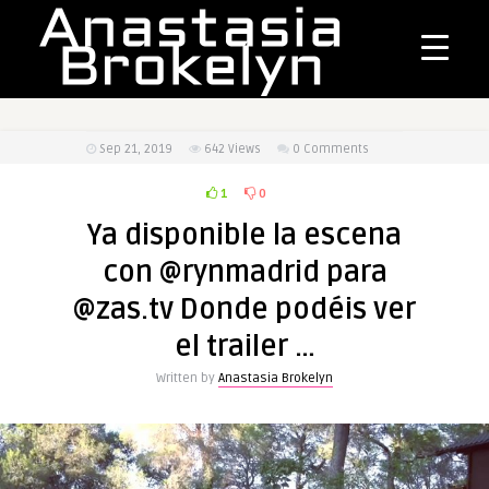
Sep 21, 2019
642
Views
0 Comments
1
0
Ya disponible la escena
con @rynmadrid para
@zas.tv Donde podéis ver
el trailer …
Written by
Anastasia Brokelyn