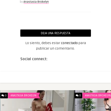
by
Anastasia Brokelyn
DEJA UNA RESPUESTA
Lo siento, debes estar
conectado
para
publicar un comentario.
Social connect:
0
ANASTASIA BROKELYN
0
ANASTASIA BROKELYN