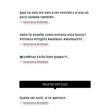
Aquí ya solo me vais a ver vestida y si eso un
poco sudada también…
by
Anastasia Brokelyn
Hello Te enseño como estreno este booty?
#fitness #fitgirls #workout #workoutfit…
by
Anastasia Brokelyn
@LyaMissy Estás bien guapa !!!…
by
Anastasia Brokelyn
RELATED ARTICLES
Puedo ser sutil, si te apetece…
by
Anastasia Brokelyn