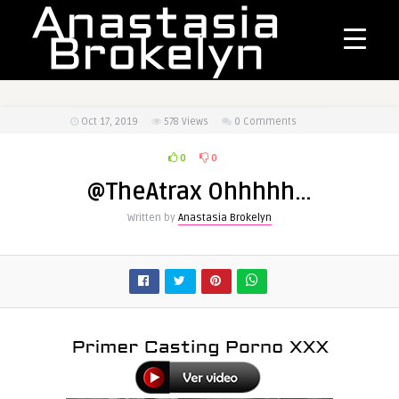
Oct 17, 2019
578
Views
0 Comments
0
0
@TheAtrax Ohhhhh…
Written by
Anastasia Brokelyn