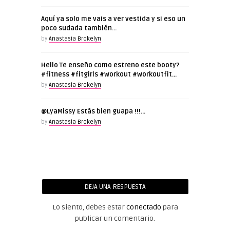
Aquí ya solo me vais a ver vestida y si eso un
poco sudada también…
by
Anastasia Brokelyn
Hello Te enseño como estreno este booty?
#fitness #fitgirls #workout #workoutfit…
by
Anastasia Brokelyn
@LyaMissy Estás bien guapa !!!…
by
Anastasia Brokelyn
DEJA UNA RESPUESTA
Lo siento, debes estar
conectado
para
publicar un comentario.