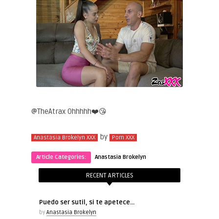
@TheAtrax Ohhhhh❤️😘
by
Anastasia Brokelyn XXX
Porn XXX
Article Categories:
Anastasia Brokelyn
RECENT ARTICLES
Puedo ser sutil, si te apetece…
by
Anastasia Brokelyn